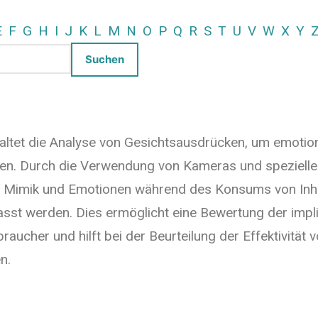
E
F
G
H
I
J
K
L
M
N
O
P
Q
R
S
T
U
V
W
X
Y
haltet die Analyse von Gesichtsausdrücken, um emotio
sen. Durch die Verwendung von Kameras und speziell
, Mimik und Emotionen während des Konsums von Inha
asst werden. Dies ermöglicht eine Bewertung der impl
raucher und hilft bei der Beurteilung der Effektivität
n.