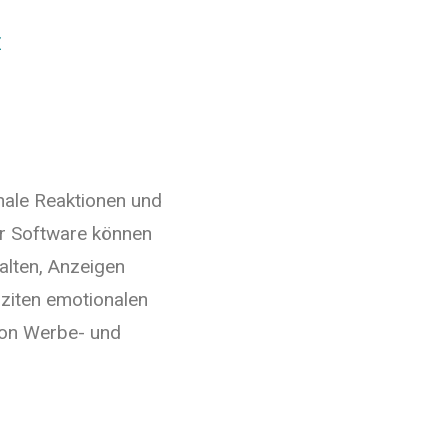
Z
nale Reaktionen und
er Software können
lten, Anzeigen
iziten emotionalen
 von Werbe- und