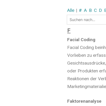
Alle
|
#
A
B
C
D
F
Facial Coding
Facial Coding bein
Vorlieben zu erfas
Gesichtsausdrücke
oder Produkten erf
Reaktionen der Verb
Marketingmaterialie
Faktorenanalyse